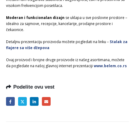
visokom frekvencijom posetilaca.
Moderan i funkcionalan dizajn
se uklapa u sve poslovne prostore –
idealno za sajmove, recepcije, kancelarije, prodajne prostore i
čekaonice.
Detaljnu prezentaciju proizvoda možete pogledati na linku –
Stalak za
flajere sa više džepova
Ovaj proizvod i brojne druge proizvode iz našeg asortimana, možete
da pogledate na našoj glavnoj internet prezentaciji
www.belem.co.rs
Podelite ovu vest