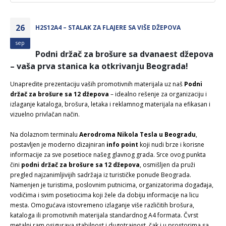
26
H2S12A4 – STALAK ZA FLAJERE SA VIŠE DŽEPOVA
sep
Podni držač za brošure sa dvanaest džepova
– vaša prva stanica ka otkrivanju Beograda!
Unapredite prezentaciju vaših promotivnih materijala uz naš
Podni
držač za brošure sa 12 džepova
– idealno rešenje za organizaciju i
izlaganje kataloga, brošura, letaka i reklamnog materijala na efikasan i
vizuelno privlačan način.
Na dolaznom terminalu
Aerodroma Nikola Tesla u Beogradu
,
postavljen je moderno dizajniran
info point
koji nudi brze i korisne
informacije za sve posetioce našeg glavnog grada. Srce ovog punkta
čini
podni držač za brošure sa 12 džepova
, osmišljen da pruži
pregled najzanimljivijih sadržaja iz turističke ponude Beograda.
Namenjen je turistima, poslovnim putnicima, organizatorima događaja,
vodičima i svim posetiocima koji žele da dobiju informacije na licu
mesta. Omogućava istovremeno izlaganje više različitih brošura,
kataloga ili promotivnih materijala standardnog A4 formata. Čvrst
metalni ram osigurava stabilnost i dugotrajnost, čak i u prostorima sa