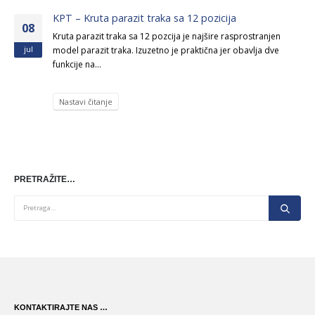
KPT – Kruta parazit traka sa 12 pozicija
08
Kruta parazit traka sa 12 pozcija je najšire rasprostranjen
jul
model parazit traka. Izuzetno je praktična jer obavlja dve
funkcije na...
Nastavi čitanje
PRETRAŽITE…
KONTAKTIRAJTE NAS …