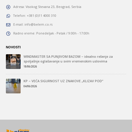
Adresa:
Visokog Stevana 23, Beograd, Serbia
Telefon:
+381 (0)11 4000 310
E-mail:
info@belem.co.rs
Radno vreme:
Ponedeljak - Petak / 9:00h - 17:00h
NOVOSTI
“
WINDMASTER SA PUNJIVOM BAZOM – idealno rešenje za
spoljašnje oglašavanje u svim vremenskim uslovima
18/06/2026
KP – VEĆA SIGURNOST UZ ZNAKOVE „KLIZAV POD“
A
04/06/2026