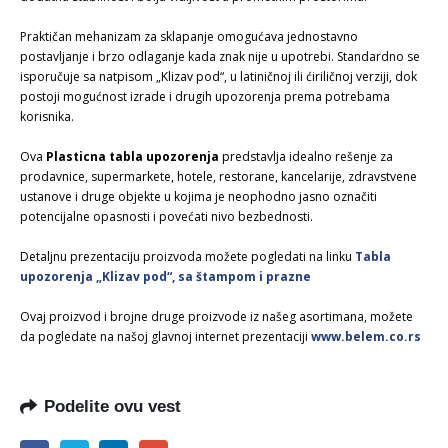
Praktičan mehanizam za sklapanje omogućava jednostavno
postavljanje i brzo odlaganje kada znak nije u upotrebi. Standardno se
isporučuje sa natpisom „Klizav pod“, u latiničnoj ili ćiriličnoj verziji, dok
postoji mogućnost izrade i drugih upozorenja prema potrebama
korisnika.
Ova
Plasticna tabla upozorenja
predstavlja idealno rešenje za
prodavnice, supermarkete, hotele, restorane, kancelarije, zdravstvene
ustanove i druge objekte u kojima je neophodno jasno označiti
potencijalne opasnosti i povećati nivo bezbednosti.
Detaljnu prezentaciju proizvoda možete pogledati na linku
Tabla
upozorenja „Klizav pod“, sa štampom i prazne
Ovaj proizvod i brojne druge proizvode iz našeg asortimana, možete
da pogledate na našoj glavnoj internet prezentaciji
www.belem.co.rs
Podelite ovu vest