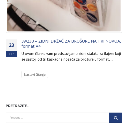
3w230 – ZIDNI DRŽAČ ZA BROŠURE NA TRI NOVOA,
23
format A4
U ovom članku vam predstavljamo zidni stalaka za flajere koji
apr
se sastoji od tri kaskadna nosača za brošure u formatu...
Nastavi čitanje
PRETRAŽITE…