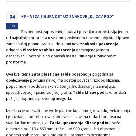
04
KP – VEĆA SIGURNOST UZ ZNAKOVE „KLIZAV POD“
jun
Bezbednost zaposlenih, kupaca i posetilaca predstavlja jedan
od najvažnijih prioriteta u svakom poslovnom i javnom objektu. Upravo
zato u našoj ponudi sada su dostupni novi
znakovi upozorenja
,
odnosno
Plasticna tabla upozorenja
namenjena jasnom
označavanju potencijalno opasnih mesta i situacija u zatvorenim
prostorima.
Ova kvalitetna
Zuta plasticna tabla
posebno je pogodna za
obeležavanje površina na kojima postoji povećan rizik od klizanja,
poput mokrih podova nakon čišćenja ili održavanja. Zahvaljujući
upečatljivoj boji i jasno vidljivoj grafici,
Tabla klizav pod
lako privlači
pažnju i doprinosi prevenciji nezgoda.
Izrađena je od kvalitetne tvrde plastike koja omogućava dug vek trajanja
i pouzdanu upotrebu u svakodnevnim uslovima rada. U odnosu na
standardne modele, ova
Tabla upozorenja Klizav pod
ima veće
dimenzije od 310 x 660 mm i težinu od 900 grama, što obezbeđuje
dodatnu stabilnost i bolju vidljivost u prometnim prostorima.