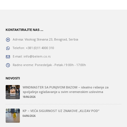
KONTAKTIRAJTE NAS …
Adresa:
Visokog Stevana 23, Beograd, Serbia
Telefon:
+381 (0)11 4000 310
E-mail:
info@belem.co.rs
Radno vreme:
Ponedeljak - Petak / 9:00h - 17:00h
NOVOSTI
“
WINDMASTER SA PUNJIVOM BAZOM – idealno rešenje za
spoljašnje oglašavanje u svim vremenskim uslovima
18/06/2026
KP – VEĆA SIGURNOST UZ ZNAKOVE „KLIZAV POD“
A
04/06/2026