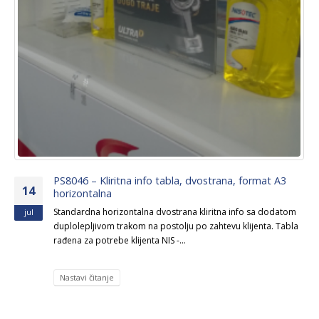
PS8046 – Kliritna info tabla, dvostrana, format A3
14
horizontalna
Standardna horizontalna dvostrana kliritna info sa dodatom
jul
duplolepljivom trakom na postolju po zahtevu klijenta. Tabla
rađena za potrebe klijenta NIS -...
Nastavi čitanje