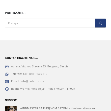
PRETRAŽITE…
KONTAKTIRAJTE NAS …
Adresa:
Visokog Stevana 23, Beograd, Serbia
Telefon:
+381 (0)11 4000 310
E-mail:
info@belem.co.rs
Radno vreme:
Ponedeljak - Petak / 9:00h - 17:00h
NOVOSTI
“
WINDMASTER SA PUNJIVOM BAZOM – idealno rešenje za