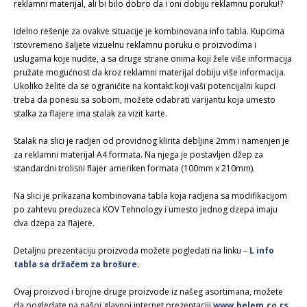
reklamni materijal, ali bi bilo dobro da i oni dobiju reklamnu poruku!?
Idelno rešenje za ovakve situacije je kombinovana info tabla. Kupcima
istovremeno šaljete vizuelnu reklamnu poruku o proizvodima i
uslugama koje nudite, a sa druge strane onima koji žele više informacija
pružate mogućnost da kroz reklamni materijal dobiju više informacija.
Ukoliko želite da se ograničite na kontakt koji vaši potencijalni kupci
treba da ponesu sa sobom, možete odabrati varijantu koja umesto
stalka za flajere ima stalak za vizit karte.
Stalak na slici je radjen od providnog klirita debljine 2mm i namenjen je
za reklamni materijal A4 formata. Na njega je postavljen džep za
standardni trolisni flajer ameriken formata (100mm x 210mm).
Na slici je prikazana kombinovana tabla koja radjena sa modifikacijom
po zahtevu preduzeca KOV Tehnology i umesto jednog dzepa imaju
dva dzepa za flajere.
Detaljnu prezentaciju proizvoda možete pogledati na linku –
L info
tabla sa držačem za brošure
.
Ovaj proizvod i brojne druge proizvode iz našeg asortimana, možete
da pogledate na našoj glavnoj internet prezentaciji
www.belem.co.rs