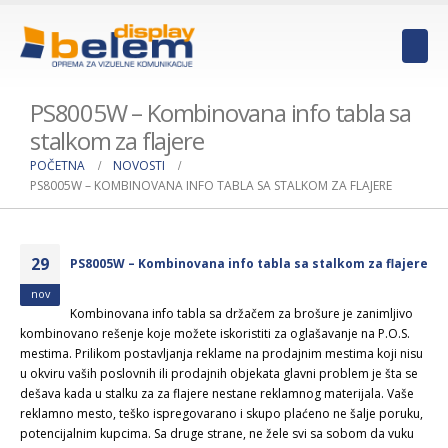
PS8005W – Kombinovana info tabla sa
stalkom za flajere
POČETNA
NOVOSTI
PS8005W – KOMBINOVANA INFO TABLA SA STALKOM ZA FLAJERE
29
PS8005W – Kombinovana info tabla sa stalkom za flajere
nov
Kombinovana info tabla sa držačem za brošure je zanimljivo
kombinovano rešenje koje možete iskoristiti za oglašavanje na P.O.S.
mestima. Prilikom postavljanja reklame na prodajnim mestima koji nisu
u okviru vaših poslovnih ili prodajnih objekata glavni problem je šta se
dešava kada u stalku za za flajere nestane reklamnog materijala. Vaše
reklamno mesto, teško ispregovarano i skupo plaćeno ne šalje poruku,
potencijalnim kupcima. Sa druge strane, ne žele svi sa sobom da vuku